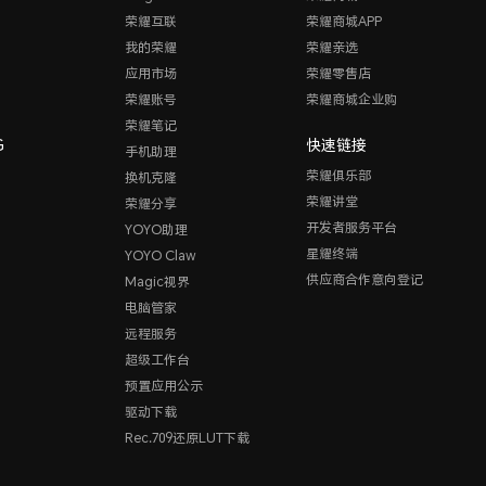
荣耀互联
荣耀商城APP
我的荣耀
荣耀亲选
应用市场
荣耀零售店
荣耀账号
荣耀商城企业购
荣耀笔记
G
快速链接
手机助理
荣耀俱乐部
换机克隆
荣耀讲堂
荣耀分享
开发者服务平台
YOYO助理
星耀终端
YOYO Claw
供应商合作意向登记
Magic视界
电脑管家
远程服务
超级工作台
预置应用公示
驱动下载
Rec.709还原LUT下载