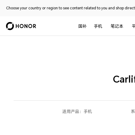
Choose your country or region to see content related to you and shop directl
国补
手机
笔记本
Ca
适用产品：
手机