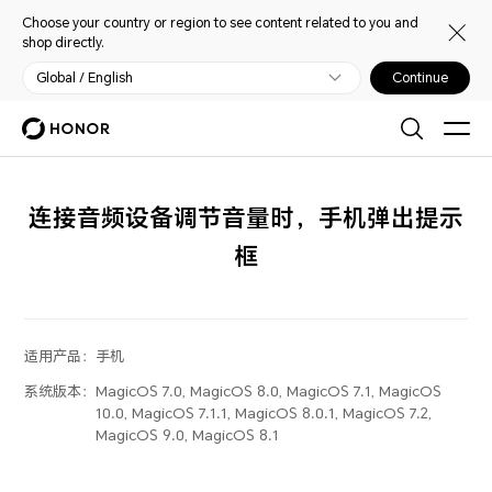
Choose your country or region to see content related to you and
shop directly.
Global / English
Continue
连接音频设备调节音量时，手机弹出提示
框
适用产品：
手机
系统版本：
MagicOS 7.0, MagicOS 8.0, MagicOS 7.1, MagicOS
10.0, MagicOS 7.1.1, MagicOS 8.0.1, MagicOS 7.2,
MagicOS 9.0, MagicOS 8.1