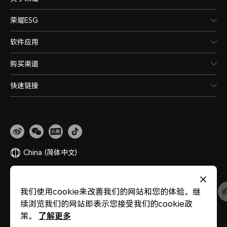
荣耀ESG
软件应用
购买渠道
快速链接
China
(简体中文)
网站地图
隐私政策
使用条款
关于cookies
法律信息
除名查询
我们使用cookie来改善我们的网站和您的体验。继
版权所有 © 荣耀终端股份有限公司 2020-2026 保留一切权利。
粤公网安备
续浏览我们的网站即表示您接受我们的cookie政
44030002002883
粤ICP备20047157号
医疗器械网络交易服务第三方平台备案
了解更多
策。