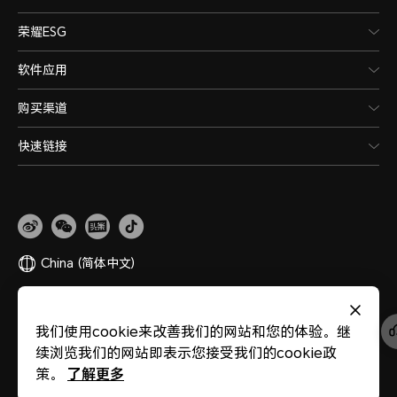
荣耀ESG
软件应用
购买渠道
快速链接
China
(简体中文)
网站地图
隐私政策
使用条款
关于cookies
法律信息
除名查询
我们使用cookie来改善我们的网站和您的体验。继
版权所有 © 荣耀终端股份有限公司 2020-2026 保留一切权利。
粤公网安备
续浏览我们的网站即表示您接受我们的cookie政
44030002002883
粤ICP备20047157号
医疗器械网络交易服务第三方平台备案
了解更多
策。