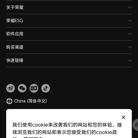
关于荣耀
荣耀ESG
软件应用
购买渠道
快速链接
China
(简体中文)
网站地图
隐私政策
使用条款
关于cookies
法律信息
除名查询
我们使用cookie来改善我们的网站和您的体验。继
版权所有 © 荣耀终端股份有限公司 2020-2026 保留一切权利。
粤公网安备
续浏览我们的网站即表示您接受我们的cookie政
44030002002883
粤ICP备20047157号
医疗器械网络交易服务第三方平台备案