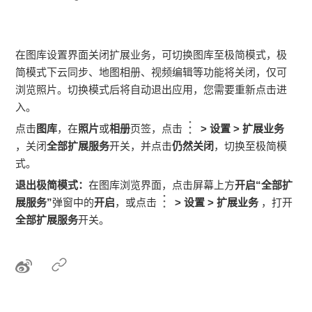
在图库设置界面关闭扩展业务，可切换图库至极简模式，极
简模式下云同步、地图相册、视频编辑等功能将关闭，仅可
浏览照片。切换模式后将自动退出应用，您需要重新点击进
入。
点击
图库
，在
照片
或
相册
页签，点击
>
设置
>
扩展业务
，关闭
全部扩展服务
开关，并点击
仍然关闭
，切换至极简模
式。
退出极简模式：
在图库浏览界面，点击屏幕上方
开启“全部扩
展服务”
弹窗中的
开启
，或点击
>
设置
>
扩展业务
，打开
全部扩展服务
开关。