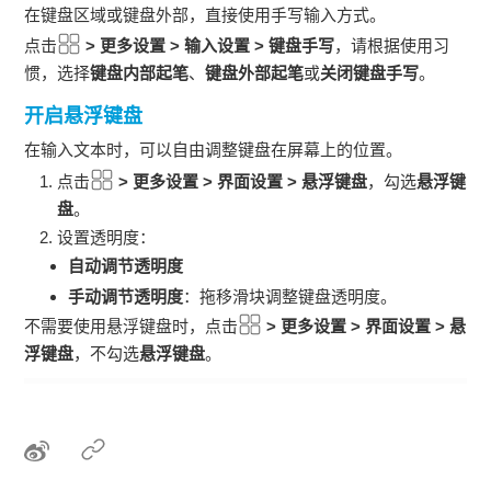
在键盘区域或键盘外部，直接使用手写输入方式。
点击
>
更多设置
> 输入
设置
> 键盘手写
，请根据使用习
惯，选择
键盘内部起笔
、
键盘外部起笔
或
关闭键盘手写
。
开启悬浮键盘
在输入文本时，可以自由调整键盘在屏幕上的位置。
点击
>
更多设置
>
界面设置
>
悬浮键盘
，勾选
悬浮键
盘
。
设置透明度：
自动调节透明度
手动调节透明度
：拖移滑块调整键盘透明度。
不需要使用悬浮键盘时，
点击
>
更多设置
>
界面设置
>
悬
浮键盘
，不勾选
悬浮键盘
。