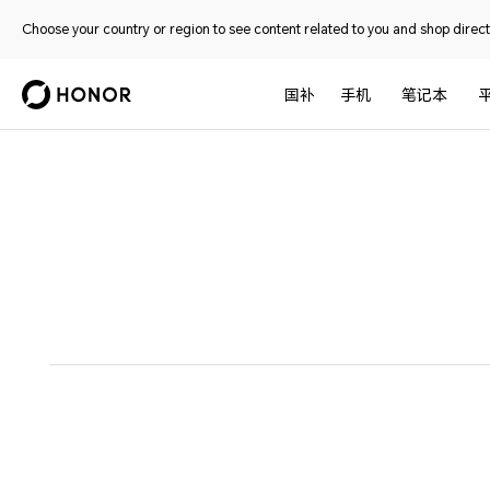
Choose your country or region to see content related to you and shop directl
国补
手机
笔记本