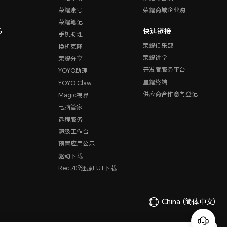
荣耀账号
荣耀商城企业购
荣耀笔记
G
快速链接
手机助理
荣耀俱乐部
换机克隆
荣耀讲堂
荣耀分享
开发者服务平台
YOYO助理
星耀终端
YOYO Claw
供应商合作意向登记
Magic视界
电脑管家
远程服务
超级工作台
预置应用公示
驱动下载
Rec.709还原LUT下载
China
(简体中文)