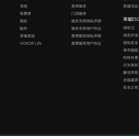
音频
寄修服务
荣耀活动
智慧屏
门店服务
荣耀ES
路由
服务支持隐私声明
领导力
配件
服务支持用户协议
绿色环保
荣耀亲选
推荐服务隐私声明
隐私安全
HONOR Life
推荐服务用户协议
青年赋能
科技向善
行为准则
廉洁声明
合规基调
安全公告