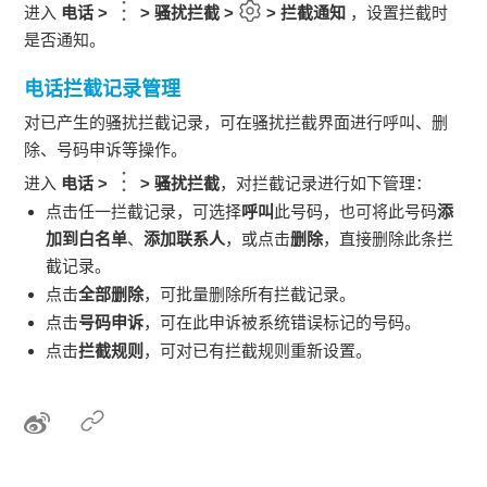
进入
电话
>
>
骚扰拦截
>
>
拦截通知
，设置拦截时
是否通知。
电话拦截记录管理
对已产生的骚扰拦截记录，可在骚扰拦截界面进行呼叫、删
除、号码申诉等操作。
进入
电话
>
>
骚扰拦截
，对拦截记录进行如下管理：
点击任一拦截记录，可选择
呼叫
此号码，也可将此号码
添
加到白名单
、
添加联系人
，或点击
删除
，直接删除此条拦
截记录。
点击
全部删除
，可批量删除所有拦截记录。
点击
号码申诉
，可在此申诉被系统错误标记的号码。
点击
拦截规则
，可对已有拦截规则重新设置。