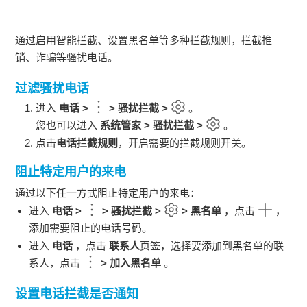
通过启用智能拦截、设置黑名单等多种拦截规则，拦截推
销、诈骗等骚扰电话。
过滤骚扰电话
进入
电话
>
>
骚扰拦截
>
。
您也可以进入
系统管家
>
骚扰拦截
>
。
点击
电话拦截规则
，开启需要的拦截规则开关。
阻止特定用户的来电
通过以下任一方式阻止特定用户的来电：
进入
电话
>
>
骚扰拦截
>
>
黑名单
，点击
，
添加需要阻止的电话号码。
进入
电话
，点击
联系人
页签，选择要添加到黑名单的联
系人，点击
>
加入黑名单
。
设置电话拦截是否通知