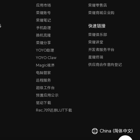
应用市场
荣耀零售店
荣耀账号
荣耀商城企业购
荣耀笔记
G
快速链接
手机助理
荣耀俱乐部
换机克隆
荣耀讲堂
荣耀分享
开发者服务平台
YOYO助理
星耀终端
YOYO Claw
供应商合作意向登记
Magic视界
电脑管家
远程服务
超级工作台
预置应用公示
驱动下载
Rec.709还原LUT下载
China
(简体中文)