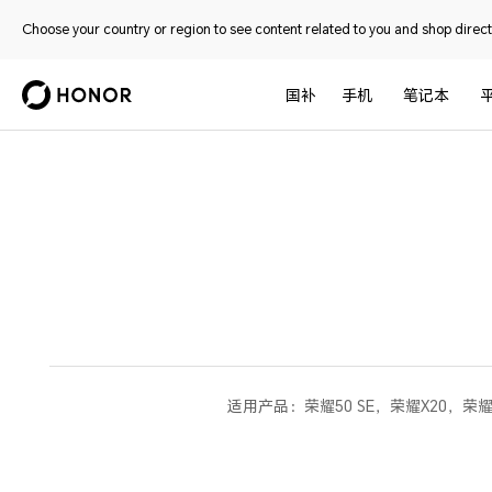
Choose your country or region to see content related to you and shop directl
国补
手机
笔记本
适用产品：