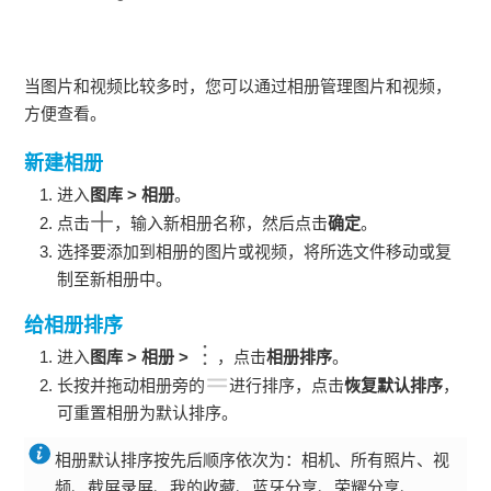
当图片和视频比较多时，您可以通过相册管理图片和视频，
方便查看。
新建相册
进入
图库
>
相册
。
点击
，输入新相册名称，然后点击
确定
。
选择要添加到相册的图片或视频，将所选文件移动或复
制至新相册中。
给相册排序
进入
图库
>
相册
>
，点击
相册排序
。
长按并拖动相册旁的
进行排序，点击
恢复默认排序
，
可重置相册为默认排序。
相册默认排序按先后顺序依次为：相机、所有照片、视
频、截屏录屏、我的收藏、蓝牙分享、荣耀分享、