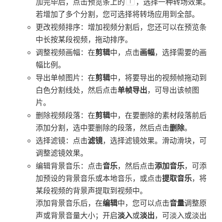
加完毕后，点击预览条上的
，选择一种转场效果。
若增加了多个分割，您可选择将转场应用到全部。
更改视频排序：增加视频分割后，您还可以在预览条
中长按某段视频，拖动排序。
调整视频画幅：在
剪辑
中，点击
画幅
，选择需要的画
幅比例。
导出单帧图片：在
剪辑
中，将要导出的视频帧拖动到
白色分割线处，然后点击
单帧导出
，可导出该帧图
片。
删除视频段落：在
剪辑
中，在要删除的素材段落前后
添加分割，选中要删除的段落，然后点击
删除
。
选择滤镜：点击
滤镜
，选择滤镜效果。滑动滑块，可
调整滤镜效果。
编辑背景音乐：点击
音乐
，然后点击
添加音乐
，可添
加预设的背景音乐或本地音乐，或点击
提取音乐
，将
某段视频的背景声提取到视频中。
添加背景音乐后，在
编辑
中，您可以点击
音量
调整原
声或背景音量大小；开启
淡入
或
淡出
，可淡入或淡出