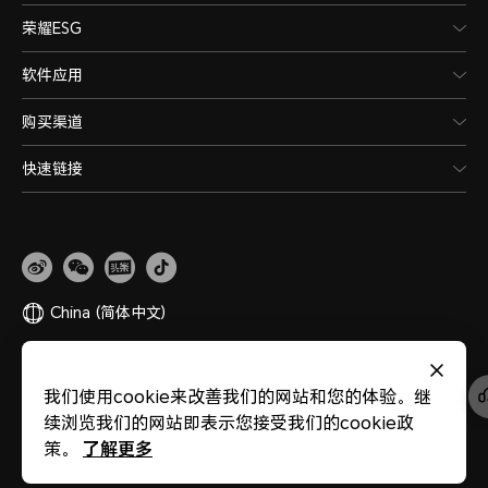
荣耀ESG
软件应用
购买渠道
快速链接
China
(简体中文)
网站地图
隐私政策
使用条款
关于cookies
法律信息
除名查询
我们使用cookie来改善我们的网站和您的体验。继
版权所有 © 荣耀终端股份有限公司 2020-2026 保留一切权利。
粤公网安备
续浏览我们的网站即表示您接受我们的cookie政
44030002002883
粤ICP备20047157号
医疗器械网络交易服务第三方平台备案
了解更多
策。