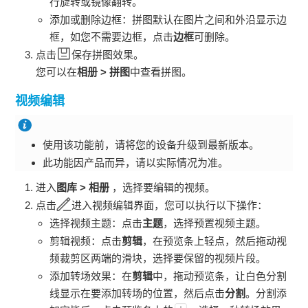
行旋转或镜像翻转。
添加或删除边框：拼图默认在图片之间和外沿显示边
框，如您不需要边框，点击
边框
可删除。
点击
保存拼图效果。
您可以在
相册
>
拼图
中查看拼图。
视频编辑
使用该功能前，请将您的设备升级到最新版本。
此功能因产品而异，请以实际情况为准。
进入
图库
>
相册
，选择要编辑的视频。
点击
进入视频编辑界面，您可以执行以下操作：
选择视频主题：点击
主题
，选择预置视频主题。
剪辑视频：点击
剪辑
，在预览条上轻点，然后拖动视
频裁剪区两端的滑块，选择要保留的视频片段。
添加转场效果：在
剪辑
中，拖动预览条，让白色分割
线显示在要添加转场的位置，然后点击
分割
。分割添