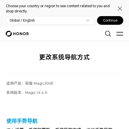
Choose your country or region to see content related to you and
shop directly.
Global / English
Continue
更改系统导航方式
适用产品：
荣耀 Magic3(All)
系统版本：
Magic UI 6.0
使用手势导航