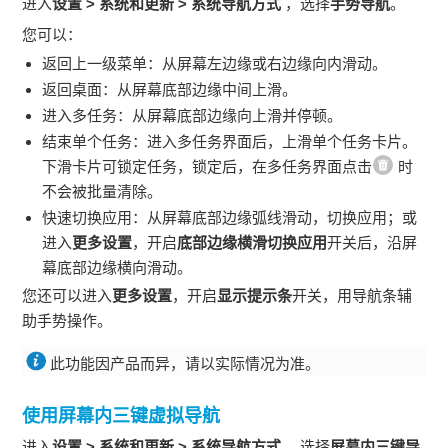
进入
设置
>
系统和更新
>
系统导航方式
，选择
手势导航
。
您可以：
返回上一级菜单：从屏幕左边缘或右边缘向内滑动。
返回桌面：从屏幕底部边缘中间上滑。
进入多任务：从屏幕底部边缘向上滑并停顿。
结束单个任务：进入多任务界面后，上滑单个任务卡片。
下滑卡片可锁定任务，锁定后，在多任务界面点击
时
不会被批量清除。
快速切换应用：从屏幕底部边缘弧线滑动，切换应用；或
进入
更多设置
，开启
底部边缘横滑切换应用
开关后，沿屏
幕底部边缘横向滑动。
您还可以进入
更多设置
，开启
显示提示条
开关，用导航条辅
助手势操作。
此功能因产品而异，请以实际情况为准。
使用屏幕内三键虚拟导航
进入
设置
>
系统和更新
>
系统导航方式
，选择
屏幕内三键导