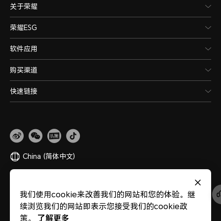
关于荣耀
荣耀ESG
软件应用
购买渠道
快速链接
China
(简体中文)
网站地图
隐私政策
使用条款
关于cookies
法律信息
除名查询
我们使用cookie来改善我们的网站和您的体验。继
版权所有 © 荣耀终端股份有限公司 2020-2026 保留一切权利。
粤公网安备
续浏览我们的网站即表示您接受我们的cookie政
44030002002883
粤ICP备20047157号
医疗器械网络交易服务第三方平台备案
了解更多
策。