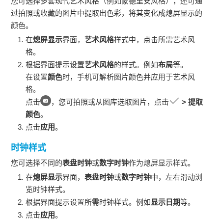
您可选择多套现代艺术风格（例如蒙德里安风格），还可通
过拍照或收藏的图片中提取出色彩，将其变化成熄屏显示的
颜色。
在
熄屏显示
界面，
艺术风格
样式中，点击所需艺术风
格。
根据界面提示设置
艺术风格
的样式。例如
布局
等。
在设置
颜色
时，
手机
可解析图片颜色并应用于艺术风
格。
点击
，您可拍照或从图库选取图片，点击
>
提取
颜色
。
点击
应用
。
时钟样式
您可选择不同的
表盘时钟
或
数字时钟
作为熄屏显示样式。
在
熄屏显示
界面，
表盘时钟
或
数字时钟
中，左右滑动浏
览时钟样式。
根据界面提示设置所需时钟样式。例如
显示日期
等。
点击
应用
。