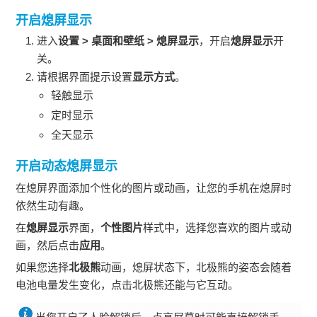
开启熄屏显示
进入
设置
>
桌面和壁纸
>
熄屏显示
，开启
熄屏显示
开
关。
请根据界面提示设置
显示方式
。
轻触显示
定时显示
全天显示
开启动态熄屏显示
在熄屏界面添加个性化的图片或动画，让您的
手机
在熄屏时
依然生动有趣。
在
熄屏显示
界面，
个性图片
样式中，选择您喜欢的图片或动
画，然后点击
应用
。
如果您选择
北极熊
动画，熄屏状态下，北极熊的姿态会随着
电池电量发生变化，点击北极熊还能与它互动。