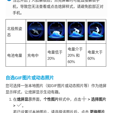
当您开启了人脸解锁后，点亮屏幕时可能直接解锁
手
机
，导致您无法查看或点击熄屏样式，请避免脸部正对
手机
。
北极熊姿
态
电量介于
电量低于
电量大于
电池电量
充电中
20% 和
20%
60%
60%
自选GIF图片或动态照片
您可选择一张本地图片（如GIF图片或动态照片等）作为熄屏
显示样式，让熄屏显示生动有趣。
在
熄屏显示
界面，
个性图片
样式中，点击
>
选择图片
>
。
若已设置过本地图片，请选择该图片后，点击
更换图片