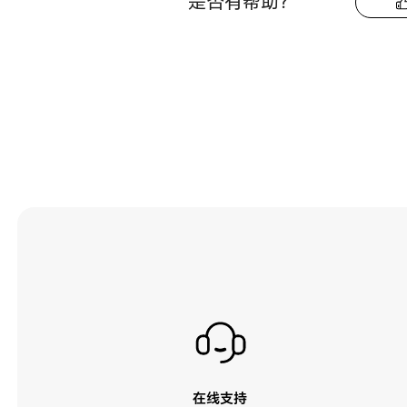
是否有帮助？
在线支持