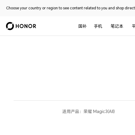
Choose your country or region to see content related to you and shop directl
国补
手机
笔记本
适用产品：
荣耀 Magic3(All)