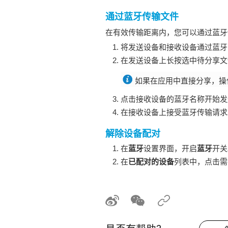
通过蓝牙传输文件
在有效传输距离内，您可以通过蓝牙
将发送设备和接收设备通过蓝牙
在发送设备上长按选中待分享文
如果在应用中直接分享，操
点击接收设备的蓝牙名称开始发
在接收设备上接受蓝牙传输请求
解除设备配对
在
蓝牙
设置界面，开启
蓝牙
开关
在
已配对的设备
列表中，点击需