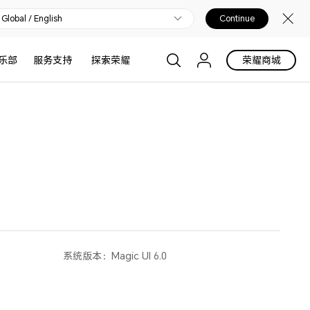
Global / English
Continue
乐部
服务支持
探索荣耀
荣耀商城
系统版本：
Magic UI 6.0