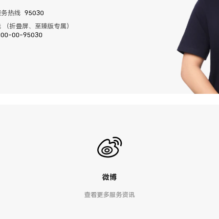
服务热线
95030
 （折叠屏、至臻版专属）
400-00-95030
微博
查看更多服务资讯