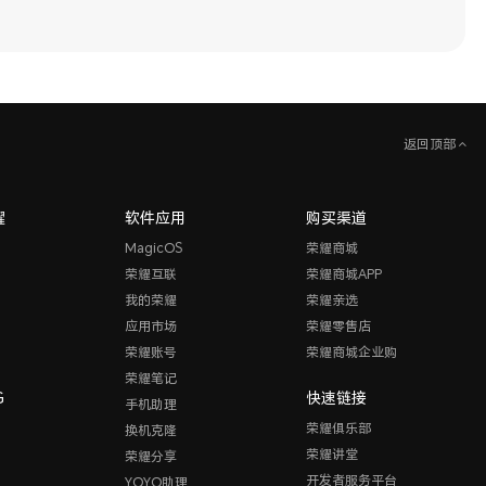
返回顶部
耀
软件应用
购买渠道
MagicOS
荣耀商城
荣耀互联
荣耀商城APP
我的荣耀
荣耀亲选
应用市场
荣耀零售店
荣耀账号
荣耀商城企业购
荣耀笔记
G
快速链接
手机助理
荣耀俱乐部
换机克隆
荣耀讲堂
荣耀分享
开发者服务平台
YOYO助理