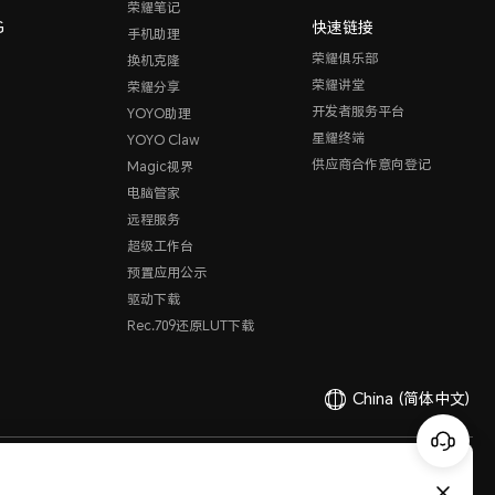
荣耀笔记
G
快速链接
手机助理
荣耀俱乐部
换机克隆
荣耀讲堂
荣耀分享
开发者服务平台
YOYO助理
星耀终端
YOYO Claw
供应商合作意向登记
Magic视界
电脑管家
远程服务
超级工作台
预置应用公示
驱动下载
Rec.709还原LUT下载
China
(简体中文)
有限公司 2020-2026 保留一切权利。
粤公网安备44030002002883
粤ICP备20047157号