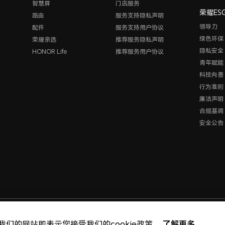
智慧屏
门店服务
荣耀ES
路由
服务支持隐私声明
领导力
配件
服务支持用户协议
绿色环保
荣耀亲选
推荐服务隐私声明
隐私安全
HONOR Life
推荐服务用户协议
青年赋能
科技向善
行为准则
廉洁声明
合规基调
安全公告
版权所有 © 荣耀终端股份
了解更多
我们的网站即表示您接受我们的cookie政策。