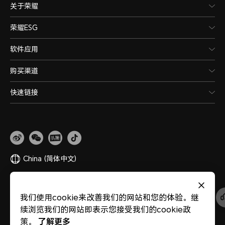
关于荣耀
荣耀ESG
软件应用
购买渠道
快速链接
China
(简体中文)
网站地图
隐私政策
使用条款
关于cookies
法律信息
除名查询
我们使用cookie来改善我们的网站和您的体验。继
版权所有 © 荣耀终端股份有限公司 2020-2026 保留一切权利。
粤公网安备
续浏览我们的网站即表示您接受我们的cookie政
44030002002883
粤ICP备20047157号
医疗器械网络交易服务第三方平台备案
了解更多
策。