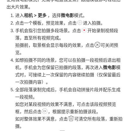
出大片效果。
进入
相机
>
更多
，选择
微电影
模式。
点击一个模板，预览效果，点击
进入拍摄。
手机
会指引您拍摄多段场景。点击
开始录制视频段
落，直至所有视频完成。
拍摄前，取景框会显示每段的效果，点击
可关闭预
览。
如想拍摄不同的场景，您可以在拍摄一段视频后退出相
机，
手机
会为您保留已拍摄的段落，再次进入
微电影
模
式时，可接续上一次保留的内容继续拍摄（仅保留最后
一次拍摄内容）。
全部段落录制完成后，
手机
会自动拼接片段并配乐生成
一段视频。
如您对某段视频的效果不满意，可点击该段视频预览
框，然后点击
，根据提示重新拍摄该段。
如对整体效果不满意，点击
可清空所有段落，重新拍
摄。