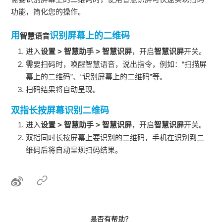
功能，简化您的操作。
用
识别屏幕上的二维码
智慧语音
进入
设置
>
智慧助手
>
智慧识屏
，开启
智慧识屏
开关。
需要扫码时，唤醒
智慧语音
，说出指令，例如：“扫描屏
幕上的二维码”、“识别屏幕上的二维码”等。
扫码结果将自动呈现。
双指长按屏幕识别二维码
进入
设置
>
智慧助手
>
智慧识屏
，开启
智慧识屏
开关。
双指同时长按屏幕上要识别的二维码，
手机
在识别到二
维码后将自动呈现扫码结果。
是否有帮助？