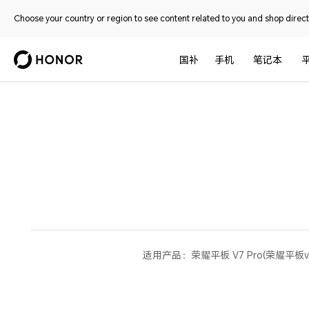
Choose your country or region to see content related to you and shop directl
国补
手机
笔记本
适用产品：