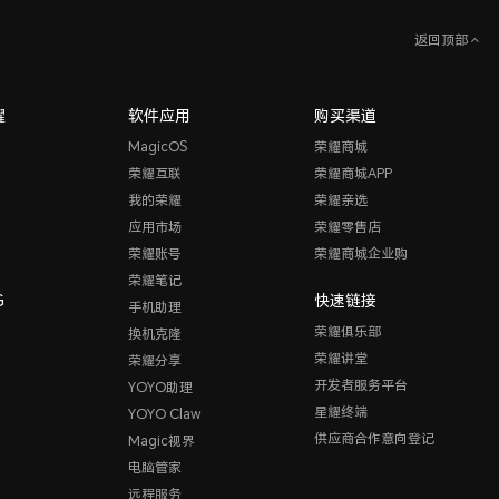
返回顶部
耀
软件应用
购买渠道
MagicOS
荣耀商城
荣耀互联
荣耀商城APP
我的荣耀
荣耀亲选
应用市场
荣耀零售店
荣耀账号
荣耀商城企业购
荣耀笔记
G
快速链接
手机助理
荣耀俱乐部
换机克隆
荣耀讲堂
荣耀分享
开发者服务平台
YOYO助理
星耀终端
YOYO Claw
供应商合作意向登记
Magic视界
电脑管家
远程服务