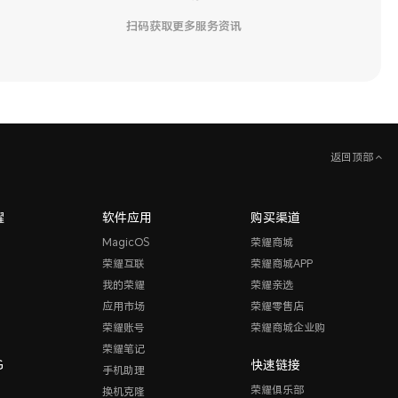
扫码获取更多服务资讯
返回顶部
耀
软件应用
购买渠道
MagicOS
荣耀商城
荣耀互联
荣耀商城APP
我的荣耀
荣耀亲选
应用市场
荣耀零售店
荣耀账号
荣耀商城企业购
荣耀笔记
G
快速链接
手机助理
荣耀俱乐部
换机克隆