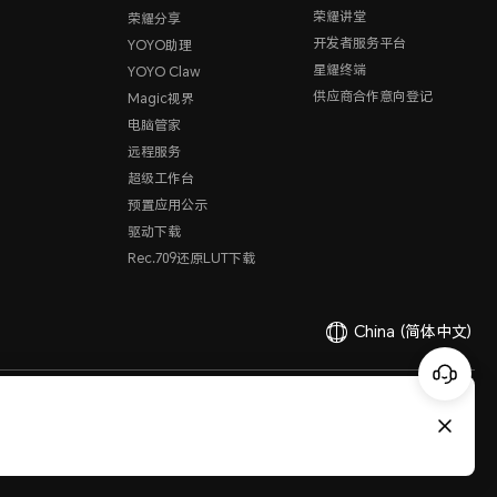
荣耀讲堂
荣耀分享
开发者服务平台
YOYO助理
星耀终端
YOYO Claw
供应商合作意向登记
Magic视界
电脑管家
远程服务
超级工作台
预置应用公示
驱动下载
Rec.709还原LUT下载
China
(简体中文)
有限公司 2020-2026 保留一切权利。
粤公网安备44030002002883
粤ICP备20047157号
医疗器械网络交易服务第三方平台备案