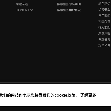
绿色环保
荣耀亲选
推荐服务隐私声明
隐私安全
HONOR Life
推荐服务用户协议
青年赋能
科技向善
行为准则
廉洁声明
合规基调
安全公告
版权所有 © 荣耀终端股份
了解更多
我们的网站即表示您接受我们的cookie政策。