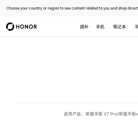
Choose your country or region to see content related to you and shop directl
国补
手机
笔记本
适用产品：