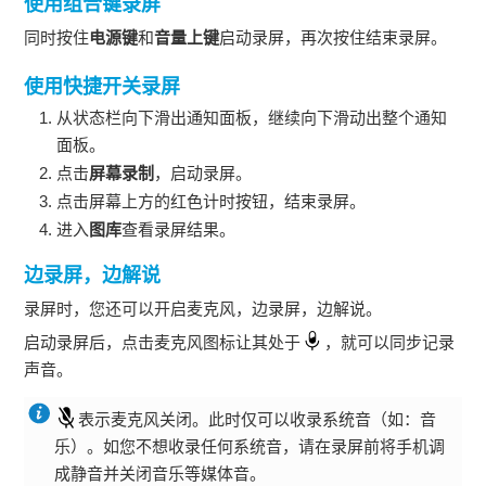
使用组合键录屏
同时按住
电源键
和
音量上键
启动录屏，再次按住结束录屏。
使用快捷开关录屏
从状态栏向下滑出通知面板，继续向下滑动出整个通知
面板。
点击
屏幕录制
，启动录屏。
点击屏幕上方的红色计时按钮，结束录屏。
进入
图库
查看录屏结果。
边录屏，边解说
录屏时，您还可以开启麦克风，边录屏，边解说。
启动录屏后，点击麦克风图标让其处于
，就可以同步记录
声音。
表示麦克风关闭。此时仅可以收录系统音（如：音
乐）。如您不想收录任何系统音，请在录屏前将
手机
调
成静音并关闭音乐等媒体音。