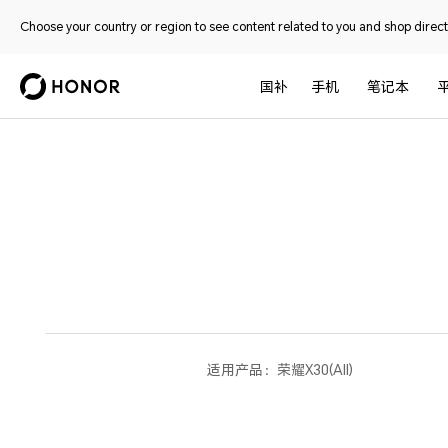
Choose your country or region to see content related to you and shop directl
国补
手机
笔记本
适用产品：
荣耀X30(All)