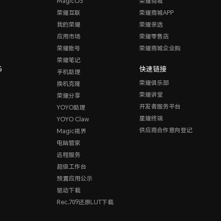
MagicOS
荣耀商城
荣耀互联
荣耀商城APP
我的荣耀
荣耀亲选
应用市场
荣耀零售店
荣耀账号
荣耀商城企业购
荣耀笔记
G
快速链接
手机助理
荣耀俱乐部
换机克隆
荣耀讲堂
荣耀分享
开发者服务平台
YOYO助理
星耀终端
YOYO Claw
供应商合作意向登记
Magic视界
电脑管家
远程服务
超级工作台
预置应用公示
驱动下载
Rec.709还原LUT下载