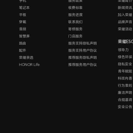
手机
服务政策
荣耀简介
笔记本
收费标准
新闻资讯
平板
服务进度
加入荣耀
穿戴
联系我们
品牌声音
音频
寄修服务
荣耀活动
智慧屏
门店服务
荣耀ES
路由
服务支持隐私声明
领导力
配件
服务支持用户协议
绿色环保
荣耀亲选
推荐服务隐私声明
隐私安全
HONOR Life
推荐服务用户协议
青年赋能
科技向善
行为准则
廉洁声明
合规基调
安全公告