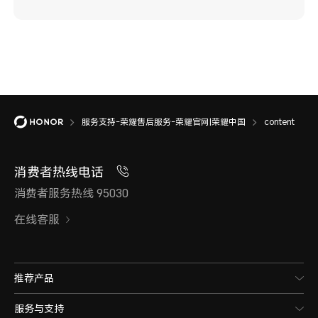
服务支持-荣耀售后服务-荣耀官网|荣耀中国
content
消费者热线电话
消费者服务热线 95030
在线客服
推荐产品
服务与支持