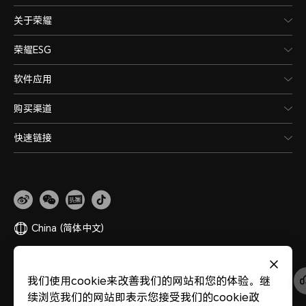
关于荣耀
荣耀ESG
软件应用
购买渠道
快速链接
China
(简体中文)
网站地图
隐私政策
使用条款
关于cookies
法律信息
除名查询
我们使用cookie来改善我们的网站和您的体验。继
版权所有 © 荣耀终端股份有限公司 2020-2026 保留一切权利。
粤公网安备
续浏览我们的网站即表示您接受我们的cookie政
44030002002883
粤ICP备20047157号