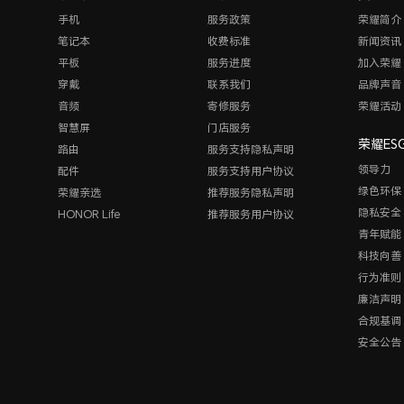
手机
服务政策
荣耀简介
笔记本
收费标准
新闻资讯
平板
服务进度
加入荣耀
穿戴
联系我们
品牌声音
音频
寄修服务
荣耀活动
智慧屏
门店服务
荣耀ES
路由
服务支持隐私声明
领导力
配件
服务支持用户协议
绿色环保
荣耀亲选
推荐服务隐私声明
隐私安全
HONOR Life
推荐服务用户协议
青年赋能
科技向善
行为准则
廉洁声明
合规基调
安全公告