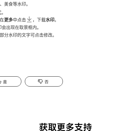
、美食等水印。
式。
在
更多
中点击
，下载
水印
。
印会出现在取景框内。
部分水印的文字可点击修改。
是
否
获取更多支持