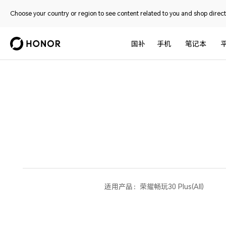
Choose your country or region to see content related to you and shop directl
国补
手机
笔记本
适用产品：
荣耀畅玩30 Plus(All)