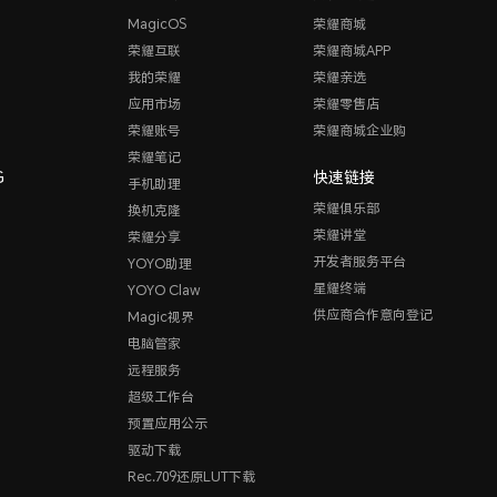
MagicOS
荣耀商城
荣耀互联
荣耀商城APP
我的荣耀
荣耀亲选
应用市场
荣耀零售店
荣耀账号
荣耀商城企业购
荣耀笔记
G
快速链接
手机助理
荣耀俱乐部
换机克隆
荣耀讲堂
荣耀分享
开发者服务平台
YOYO助理
星耀终端
YOYO Claw
供应商合作意向登记
Magic视界
电脑管家
远程服务
超级工作台
预置应用公示
驱动下载
Rec.709还原LUT下载