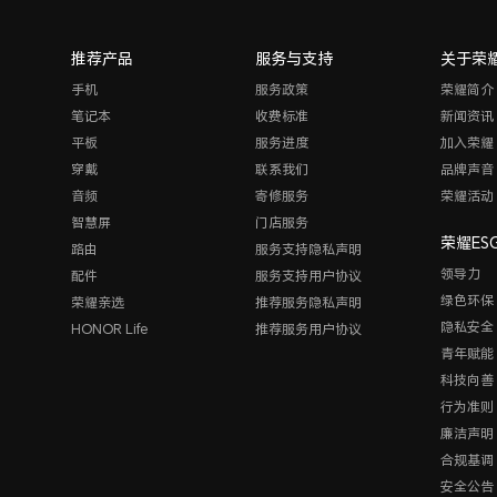
推荐产品
服务与支持
关于荣
手机
服务政策
荣耀简介
笔记本
收费标准
新闻资讯
平板
服务进度
加入荣耀
穿戴
联系我们
品牌声音
音频
寄修服务
荣耀活动
智慧屏
门店服务
荣耀ES
路由
服务支持隐私声明
领导力
配件
服务支持用户协议
绿色环保
荣耀亲选
推荐服务隐私声明
隐私安全
HONOR Life
推荐服务用户协议
青年赋能
科技向善
行为准则
廉洁声明
合规基调
安全公告