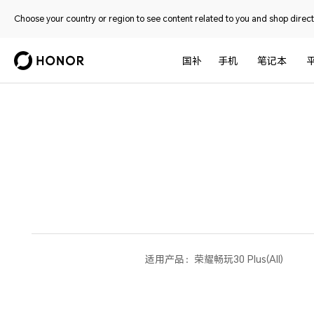
Choose your country or region to see content related to you and shop directl
国补
手机
笔记本
适用产品：
荣耀畅玩30 Plus(All)