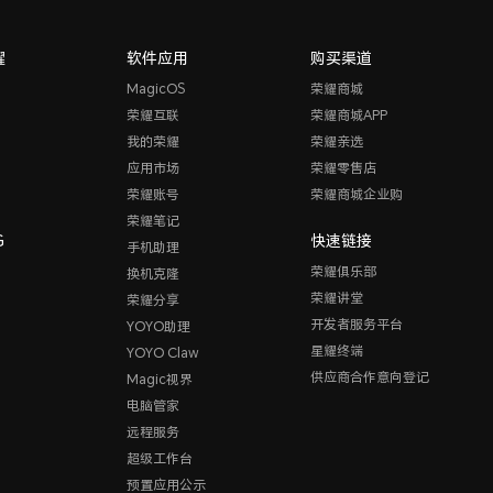
耀
软件应用
购买渠道
MagicOS
荣耀商城
荣耀互联
荣耀商城APP
我的荣耀
荣耀亲选
应用市场
荣耀零售店
荣耀账号
荣耀商城企业购
荣耀笔记
G
快速链接
手机助理
荣耀俱乐部
换机克隆
荣耀讲堂
荣耀分享
开发者服务平台
YOYO助理
星耀终端
YOYO Claw
供应商合作意向登记
Magic视界
电脑管家
远程服务
超级工作台
预置应用公示