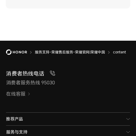
服务支持-荣耀售后服务-荣耀官网|荣耀中国
content
消费者热线电话
消费者服务热线 95030
在线客服
推荐产品
服务与支持