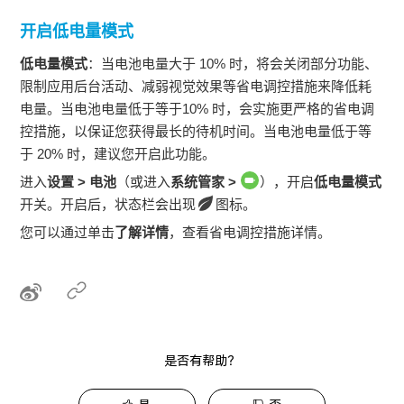
开启
低电量模式
低电量模式
：当电池电量大于 10% 时，将会关闭部分功能、
限制应用后台活动、减弱视觉效果等省电调控措施来降低耗
电量。当电池电量低于等于10% 时，会实施更严格的省电调
控措施，以保证您获得最长的待机时间。当电池电量低于等
于 20% 时，建议您开启此功能。
进入
设置
>
电池
（或进入
系统管家
>
），开启
低电量模式
开关。开启后，状态栏会出现
图标。
您可以通过单击
了解详情
，查看省电调控措施详情。
是否有帮助？