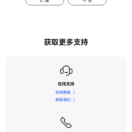
是
否
获取更多支持
在线支持
在线客服
联系我们