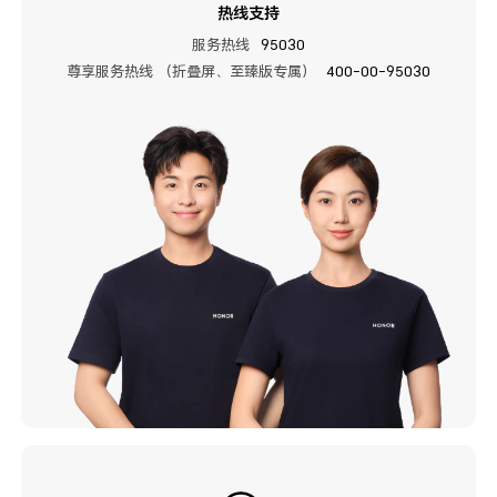
热线支持
服务热线
95030
尊享服务热线 （折叠屏、至臻版专属）
400-00-95030