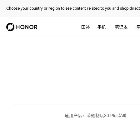
Choose your country or region to see content related to you and shop directl
国补
手机
笔记本
适用产品：
荣耀畅玩30 Plus(All)