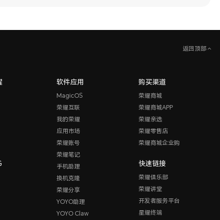
返回顶部
耀
软件应用
购买渠道
MagicOS
荣耀商城
荣耀互联
荣耀商城APP
我的荣耀
荣耀亲选
应用市场
荣耀零售店
荣耀账号
荣耀商城企业购
荣耀笔记
G
快速链接
手机助理
荣耀俱乐部
换机克隆
荣耀讲堂
荣耀分享
开发者服务平台
YOYO助理
星耀终端
YOYO Claw