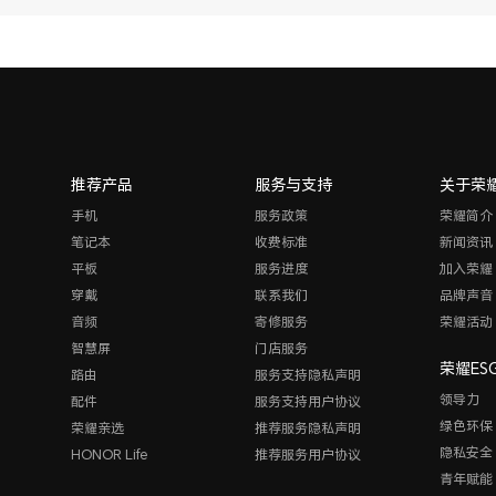
推荐产品
服务与支持
关于荣
手机
服务政策
荣耀简介
笔记本
收费标准
新闻资讯
平板
服务进度
加入荣耀
穿戴
联系我们
品牌声音
音频
寄修服务
荣耀活动
智慧屏
门店服务
荣耀ES
路由
服务支持隐私声明
领导力
配件
服务支持用户协议
绿色环保
荣耀亲选
推荐服务隐私声明
隐私安全
HONOR Life
推荐服务用户协议
青年赋能