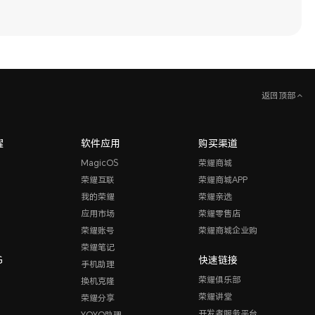
返回顶部
耀
软件应用
购买渠道
MagicOS
荣耀商城
荣耀互联
荣耀商城APP
我的荣耀
荣耀亲选
应用市场
荣耀零售店
荣耀账号
荣耀商城企业购
荣耀笔记
G
快速链接
手机助理
荣耀俱乐部
换机克隆
荣耀讲堂
荣耀分享
开发者服务平台
YOYO助理