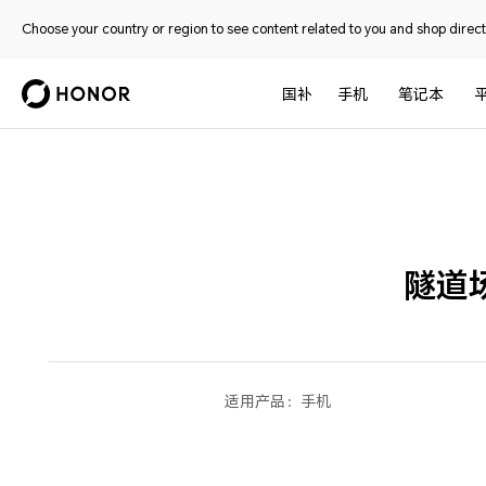
Choose your country or region to see content related to you and shop directl
国补
手机
笔记本
隧道
适用产品：
手机