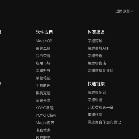
返回顶部
耀
软件应用
购买渠道
MagicOS
荣耀商城
荣耀互联
荣耀商城APP
我的荣耀
荣耀亲选
应用市场
荣耀零售店
荣耀账号
荣耀商城企业购
荣耀笔记
G
快速链接
手机助理
荣耀俱乐部
换机克隆
荣耀讲堂
荣耀分享
开发者服务平台
YOYO助理
星耀终端
YOYO Claw
供应商合作意向登记
Magic视界
电脑管家
远程服务