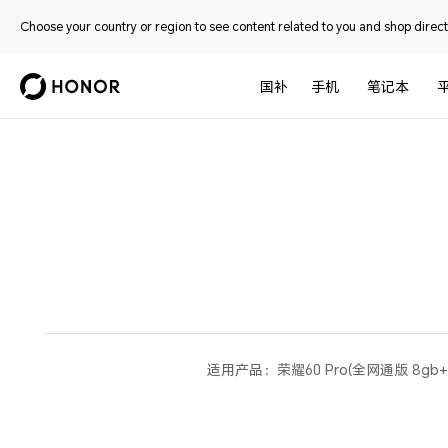
Choose your country or region to see content related to you and shop directl
国补
手机
笔记本
适用产品：