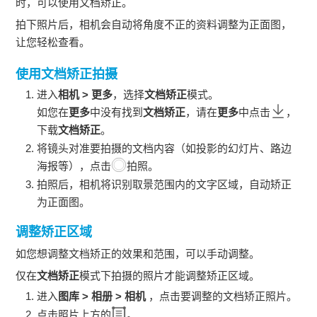
时，可以使用文档矫正。
拍下照片后，相机会自动将角度不正的资料调整为正面图，
让您轻松查看。
使用文档矫正拍摄
进入
相机
>
更多
，选择
文档矫正
模式。
如您在
更多
中没有找到
文档矫正
，请在
更多
中点击
，
下载
文档矫正
。
将镜头对准要拍摄的文档内容（如投影的幻灯片、路边
海报等），点击
拍照。
拍照后，相机将识别取景范围内的文字区域，自动矫正
为正面图。
调整矫正区域
如您想调整文档矫正的效果和范围，可以手动调整。
仅在
文档矫正
模式下拍摄的照片才能调整矫正区域。
进入
图库
>
相册
>
相机
，点击要调整的文档矫正照片。
点击照片上方的
。