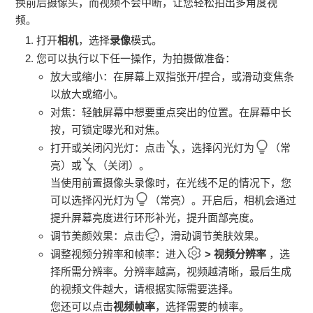
换前后摄像头，而视频不会中断，让您轻松拍出多角度视
频。
打开
相机
，选择
录像
模式。
您可以执行以下任一操作，为拍摄做准备：
放大或缩小：在屏幕上双指张开/捏合，或滑动变焦条
以放大或缩小。
对焦：轻触屏幕中想要重点突出的位置。在屏幕中长
按，可锁定曝光和对焦。
打开或关闭闪光灯：点击
，选择闪光灯为
（常
亮）或
（关闭）。
当使用前置摄像头录像时，在光线不足的情况下，您
可以选择闪光灯为
（常亮）。开启后，相机会通过
提升屏幕亮度进行环形补光，提升面部亮度。
调节美颜效果：点击
，滑动调节美肤效果。
调整视频分辨率和帧率：进入
>
视频分辨率
，选
择所需分辨率。分辨率越高，视频越清晰，最后生成
的视频文件越大，请根据实际需要选择。
您还可以点击
视频帧率
，选择需要的帧率。