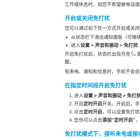
工作或休息时，如您不希望被电话或
开启或关闭免打扰
您可以通过如下任一方式开启或关闭
从状态栏下滑出通知面板（可继
进入
设置
>
声音和振动
>
免打扰
开启免打扰后，状态栏出现月亮
醒。
有来电、通知和信息时，
手机
不会自
在指定时间段开启免打扰
进入
设置
>
声音和振动
>
免打
开启
定时开启
开关。开启后，
手
点击
定时开启
，可以设置免打扰
您也可以点击
添加“定时开启”
，
免打扰模式下，接听来电或接