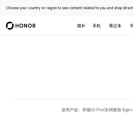
Choose your country or region to see content related to you and shop directl
国补
手机
笔记本
适用产品：