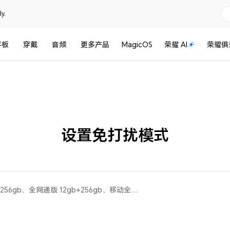
y.
平板
穿戴
音频
更多产品
MagicOS
荣耀 AI
荣耀俱
设置免打扰模式
荣耀60 Pro(全网通版 8gb+256gb、全网通版 12gb+256gb、移动全网通版 8gb+256gb)