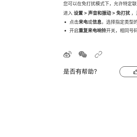
您可以在免打扰模式下，允许特定联
进入
设置
>
声音和振动
>
免打扰
，
点击
来电
或
信息
，选择指定类型
开启
重复来电响铃
开关，相同号码
是否有帮助？