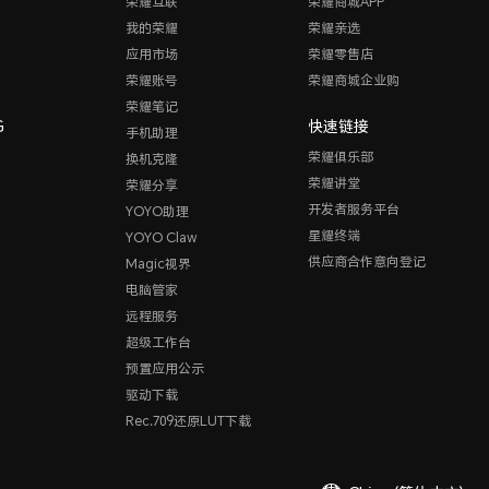
荣耀互联
荣耀商城APP
我的荣耀
荣耀亲选
应用市场
荣耀零售店
荣耀账号
荣耀商城企业购
荣耀笔记
G
快速链接
手机助理
荣耀俱乐部
换机克隆
荣耀讲堂
荣耀分享
开发者服务平台
YOYO助理
星耀终端
YOYO Claw
供应商合作意向登记
Magic视界
电脑管家
远程服务
超级工作台
预置应用公示
驱动下载
Rec.709还原LUT下载