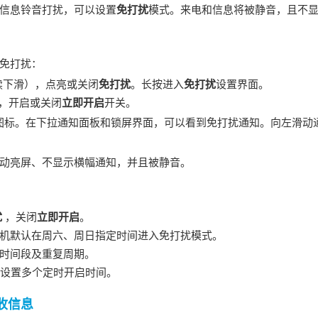
信息铃音打扰，可以设置
免打扰
模式。来电和信息将被静音，且不
免打扰：
续下滑），点亮或关闭
免打扰
。长按进入
免打扰
设置界面。
，开启或关闭
立即开启
开关。
图标。在下拉通知面板和锁屏界面，可以看到免打扰通知。向左滑动
动亮屏、不显示横幅通知，并且被静音。
扰
，关闭
立即开启
。
机
默认在周六、周日指定时间进入免打扰模式。
时间段及重复周期。
设置多个定时开启时间。
收信息