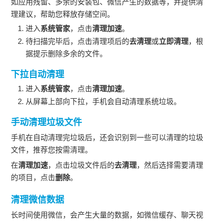
如应用残留、多余的安装包、微信产生的数据等，并提供清
理建议，帮助您释放存储空间。
进入
系统管家
，点击
清理加速
。
待扫描完毕后，点击清理项后的
去清理
或
立即清理
，根
据提示删除多余的文件。
下拉自动清理
进入
系统管家
，点击
清理加速
。
从屏幕上部向下拉，
手机
会自动清理系统垃圾。
手动清理垃圾文件
手机
在自动清理完垃圾后，还会识别到一些可以清理的垃圾
文件，推荐您按需清理。
在
清理加速
，点击垃圾文件后的
去清理
，然后选择需要清理
的项目，点击
删除
。
清理微信数据
长时间使用微信，会产生大量的数据，如微信缓存、聊天视