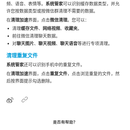
频、语音、表情等。
系统管家
可以识别缓存数据类型，并允
许您按数据类型或按微信群清理不需要的数据。
在
清理加速
界面，点击
微信清理
。您可以：
清理
缓存文件
、
网络视频
、
收藏夹
。
前往微信清理聊天数据。
对
聊天图片
、
聊天视频
、
聊天语音
等进行专项清理。
清理重复文件
系统管家
还可以识别
手机
中的重复文件。
在
清理加速
界面，点击
重复文件
，点击浏览重复的文件，然
后按界面提示勾选删除。
是否有帮助？