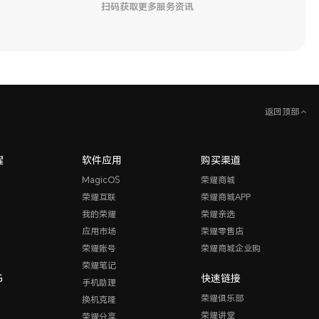
扫码获取更多服务资讯
返回顶部
耀
软件应用
购买渠道
MagicOS
荣耀商城
荣耀互联
荣耀商城APP
我的荣耀
荣耀亲选
应用市场
荣耀零售店
荣耀账号
荣耀商城企业购
荣耀笔记
G
快速链接
手机助理
荣耀俱乐部
换机克隆
荣耀讲堂
荣耀分享