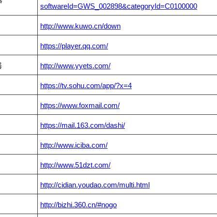
softwareId=GWS_002898&categoryId=C0100000
http://www.kuwo.cn/down
https://player.qq.com/
器
http://www.yyets.com/
https://tv.sohu.com/app/?x=4
https://www.foxmail.com/
https://mail.163.com/dashi/
http://www.iciba.com/
http://www.51dzt.com/
http://cidian.youdao.com/multi.html
http://bizhi.360.cn/#nogo