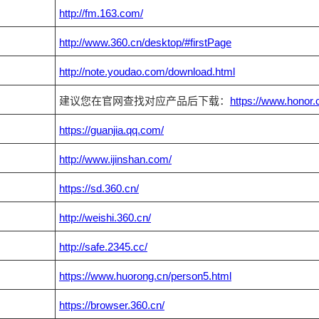
http://fm.163.com/
http://www.360.cn/desktop/#firstPage
http://note.youdao.com/download.html
建议您在官网查找对应产品后下载：
https://www.honor
https://guanjia.qq.com/
http://www.ijinshan.com/
https://sd.360.cn/
http://weishi.360.cn/
http://safe.2345.cc/
https://www.huorong.cn/person5.html
https://browser.360.cn/