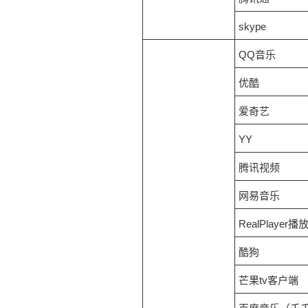
skype
QQ音乐
优酷
爱奇艺
YY
腾讯视频
网易音乐
RealPlayer播
酷狗
芒果tv客户端