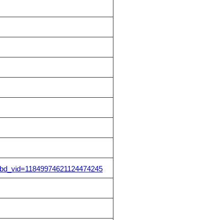
tml?bd_vid=11849974621124474245