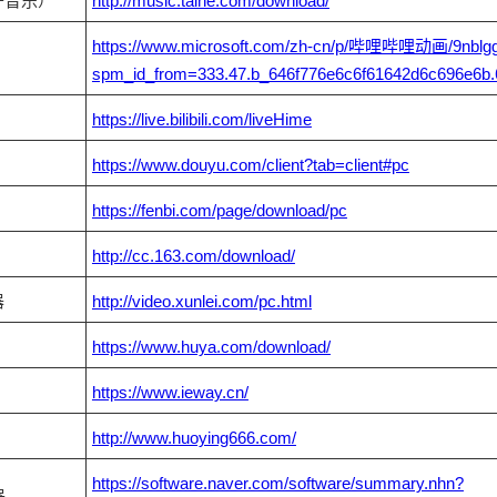
千音乐）
http://music.taihe.com/download/
https://www.microsoft.com/zh-cn/p/哔哩哔哩动画/9nblg
spm_id_from=333.47.b_646f776e6c6f61642d6c696e6b.6
https://live.bilibili.com/liveHime
https://www.douyu.com/client?tab=client#pc
https://fenbi.com/page/download/pc
http://cc.163.com/download/
器
http://video.xunlei.com/pc.html
https://www.huya.com/download/
https://www.ieway.cn/
http://www.huoying666.com/
https://software.naver.com/software/summary.nhn?
器