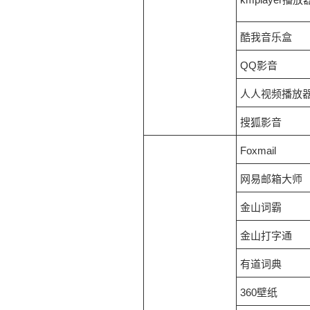
酷我音乐盒
QQ影音
人人视频播放
搜狐影音
Foxmail
网易邮箱大师
金山词霸
金山打字通
有道词典
360壁纸