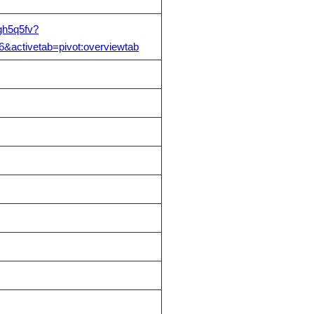
gh5q5fv?
&activetab=pivot:overviewtab