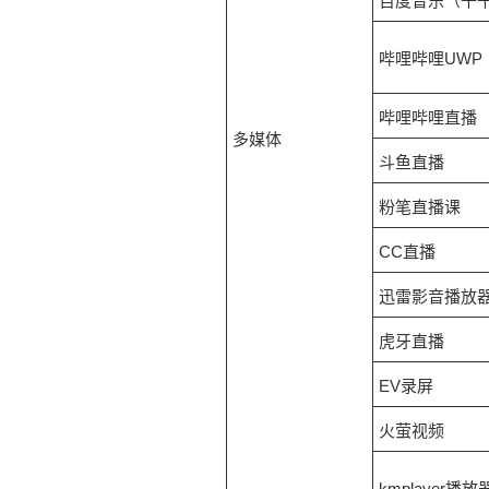
百度音乐（千
哔哩哔哩UWP
哔哩哔哩直播
多媒体
斗鱼直播
粉笔直播课
CC直播
迅雷影音播放
虎牙直播
EV录屏
火萤视频
kmplayer播放