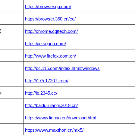
https://browser.qq.com/
https://browser.360.cn/ee/
器
http://chrome.cqttech.com/
https://ie.sogou.com/
http://www.firefox.com.cn/
http://pc.115.com/index.html#windows
http://i175.17207.com/
器
http://ie.2345.cc/
http://baiduliulanqi.2018.cn/
https://www.liebao.cn/download.html
https://www.maxthon.cn/mx5/