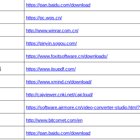
https://pan.baidu.com/download
https://pc.wps.cn/
http://www.winrar.com.cn/
https://pinyin.sogou.com/
https://www.foxitsoftware.cn/downloads/
器
https://www.jisupdf.com/
https://www.xmind.cn/download/
http://cajviewer.cnki.net/cajcloud/
https://software.airmore.cn/video-converter-studio.h
http://www.bitcomet.com/en
https://pan.baidu.com/download