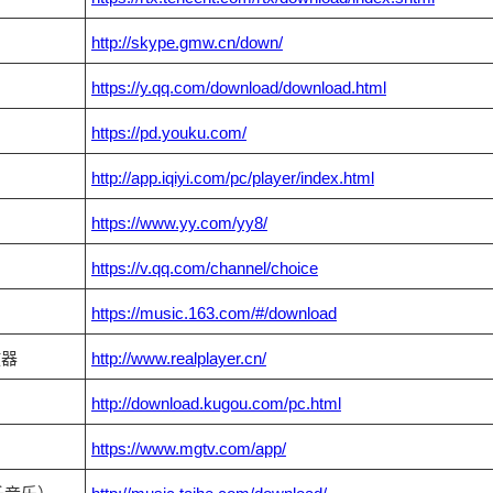
http://skype.gmw.cn/down/
https://y.qq.com/download/download.html
https://pd.youku.com/
http://app.iqiyi.com/pc/player/index.html
https://www.yy.com/yy8/
https://v.qq.com/channel/choice
https://music.163.com/#/download
放器
http://www.realplayer.cn/
http://download.kugou.com/pc.html
https://www.mgtv.com/app/