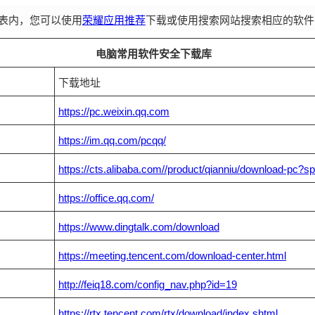
表内，您可以使用
荣耀应用推荐
下载或使用搜索网站搜索相应的软件
电脑常用软件安全下载库
下载地址
https://pc.weixin.qq.com
https://im.qq.com/pcqq/
https://cts.alibaba.com//product/qianniu/download-pc
https://office.qq.com/
https://www.dingtalk.com/download
https://meeting.tencent.com/download-center.html
http://feiq18.com/config_nav.php?id=19
https://rtx.tencent.com/rtx/download/index.shtml