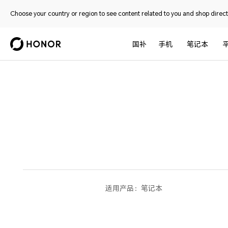
Choose your country or region to see content related to you and shop directl
国补
手机
笔记本
适用产品：
笔记本