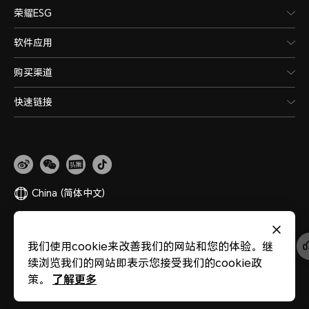
荣耀ESG
软件应用
购买渠道
快速链接
China
(简体中文)
网站地图
隐私政策
使用条款
关于cookies
法律信息
除名查询
我们使用cookie来改善我们的网站和您的体验。继
版权所有 © 荣耀终端股份有限公司 2020-2026 保留一切权利。
粤公网安备
续浏览我们的网站即表示您接受我们的cookie政
44030002002883
粤ICP备20047157号
医疗器械网络交易服务第三方平台备案
了解更多
策。