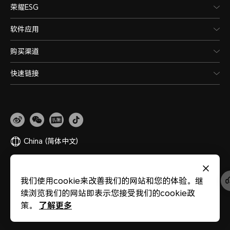
荣耀ESG
软件应用
购买渠道
快速链接
China
(简体中文)
网站地图
隐私政策
使用条款
关于cookies
法律信息
除名查询
我们使用cookie来改善我们的网站和您的体验。继
版权所有 © 荣耀终端股份有限公司 2020-2026 保留一切权利。
粤公网安备
续浏览我们的网站即表示您接受我们的cookie政
44030002002883
粤ICP备20047157号
医疗器械网络交易服务第三方平台备案
了解更多
策。