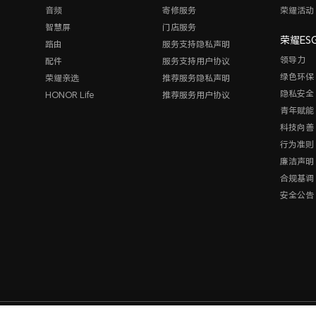
音频
寄修服务
荣耀活动
智慧屏
门店服务
荣耀ES
路由
服务支持隐私声明
领导力
配件
服务支持用户协议
绿色环保
荣耀亲选
推荐服务隐私声明
隐私安全
HONOR Life
推荐服务用户协议
青年赋能
科技向善
行为准则
廉洁声明
合规基调
安全公告