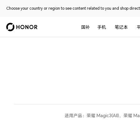
Choose your country or region to see content related to you and shop directl
国补
手机
笔记本
适用产品：