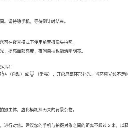
间。请持稳
手机
，等待倒计时结束。
您可在夜景模式下使用前置摄像头拍照。
光，提亮面部亮度，夜间自拍也能清晰明亮。
您可以：
择
（自动）或
（常亮），开启屏幕环形补光。当环境光线不足
拍摄主体，虚化模糊掉无关的背景杂物。
，进行对焦。建议您的
手机
与拍摄对象之间的距离不超过 2 米，以