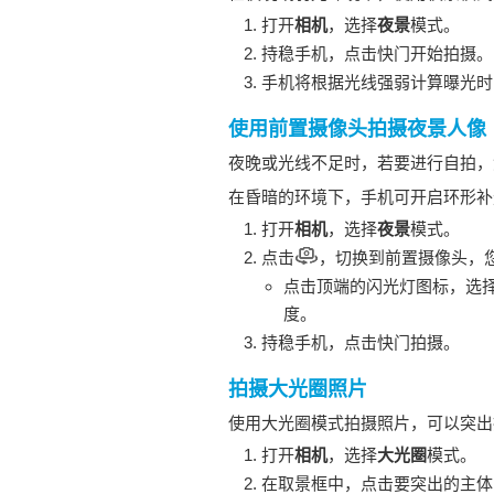
打开
相机
，选择
夜景
模式。
持稳
手机
，点击快门开始拍摄。
手机
将根据光线强弱计算曝光时
使用前置摄像头拍摄夜景人像
夜晚或光线不足时，若要进行自拍，
在昏暗的环境下，
手机
可开启环形补
打开
相机
，选择
夜景
模式。
点击
，切换到前置摄像头，
点击顶端的闪光灯图标，选
度。
持稳
手机
，点击快门拍摄。
拍摄大光圈照片
使用大光圈模式拍摄照片，可以突出
打开
相机
，选择
大光圈
模式。
在取景框中，点击要突出的主体