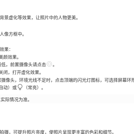
背景虚化等效果，让照片中的人物更美。
人像方框中。
效果：
美颜效果。
最低，前置摄像头请点击
。
关闭，打开虚化效果。
置摄像头，环境光线不足时，点击顶端的闪光灯图标，可选择屏幕环
自动）或
（常亮）。
以实际情况为准。
拍摄，可提升照片亮度，使照片呈现更丰富的色彩和细节。