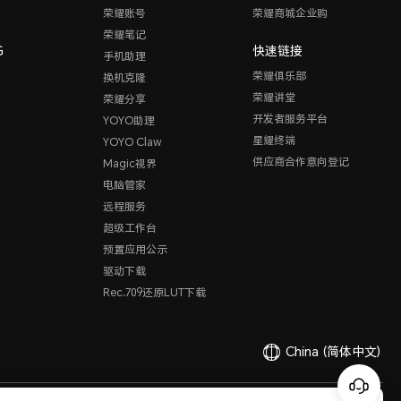
荣耀账号
荣耀商城企业购
荣耀笔记
G
快速链接
手机助理
荣耀俱乐部
换机克隆
荣耀讲堂
荣耀分享
开发者服务平台
YOYO助理
星耀终端
YOYO Claw
供应商合作意向登记
Magic视界
电脑管家
远程服务
超级工作台
预置应用公示
驱动下载
Rec.709还原LUT下载
China
(简体中文)