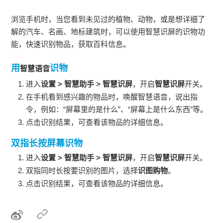
浏览
手机
时，当您看到未见过的植物、动物，或是想详细了
解的汽车、名画、地标建筑时，可以使用
智慧识屏
的识物功
能，快速识别物品，获取百科信息。
用
识物
智慧语音
进入
设置
>
智慧助手
>
智慧识屏
，开启
智慧识屏
开关。
在
手机
看到感兴趣的物品时，唤醒
智慧语音
，说出指
令，例如：“屏幕里的是什么”、“屏幕上是什么东西”等。
点击识别结果，可查看该物品的详细信息。
双指长按屏幕识物
进入
设置
>
智慧助手
>
智慧识屏
，开启
智慧识屏
开关。
双指同时长按要识别的图片，选择
识图购物
。
点击识别结果，可查看该物品的详细信息。