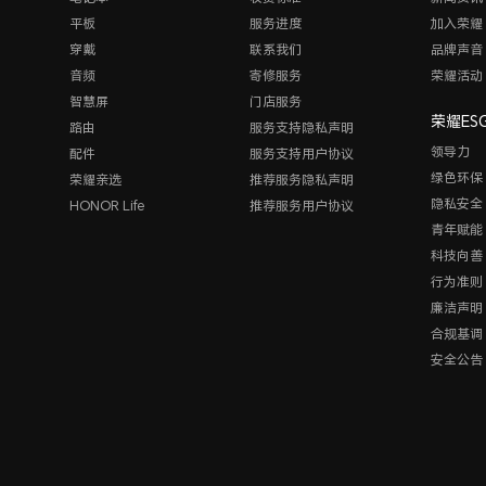
平板
服务进度
加入荣耀
穿戴
联系我们
品牌声音
音频
寄修服务
荣耀活动
智慧屏
门店服务
荣耀ES
路由
服务支持隐私声明
领导力
配件
服务支持用户协议
绿色环保
荣耀亲选
推荐服务隐私声明
隐私安全
HONOR Life
推荐服务用户协议
青年赋能
科技向善
行为准则
廉洁声明
合规基调
安全公告