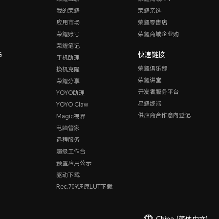
我的荣耀
荣耀亲选
应用市场
荣耀零售店
荣耀账号
荣耀商城企业购
荣耀笔记
G
快速链接
手机助理
荣耀俱乐部
换机克隆
荣耀讲堂
荣耀分享
开发者服务平台
YOYO助理
星耀终端
YOYO Claw
供应商合作意向登记
Magic视界
电脑管家
远程服务
超级工作台
预置应用公示
驱动下载
Rec.709还原LUT下载
China
(简体中文)