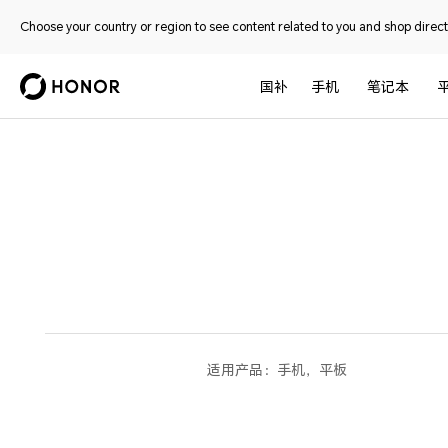
Choose your country or region to see content related to you and shop directl
国补
手机
笔记本
适用产品：
手机，平板