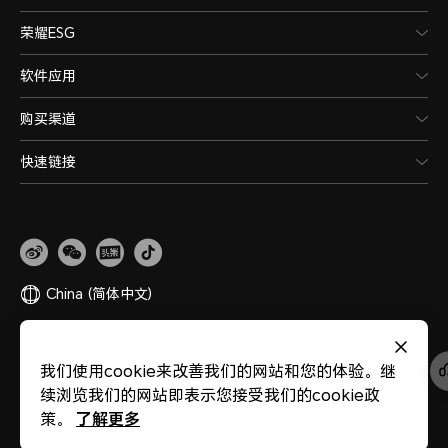
荣耀ESG
软件应用
购买渠道
快速链接
China
(简体中文)
网站地图
隐私政策
使用条款
关于cookies
法律信息
除名查询
我们使用cookie来改善我们的网站和您的体验。继
版权所有 © 荣耀终端股份有限公司 2020-2026 保留一切权利。
粤公网安备
续浏览我们的网站即表示您接受我们的cookie政
44030002002883
粤ICP备20047157号
医疗器械网络交易服务第三方平台备案
了解更多
策。