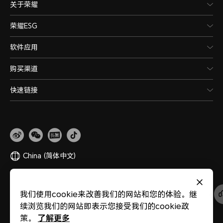
关于荣耀
荣耀ESG
软件应用
购买渠道
快速链接
China
(简体中文)
网站地图
隐私政策
使用条款
关于cookies
法律信息
除名查询
我们使用cookie来改善我们的网站和您的体验。继
版权所有 © 荣耀终端股份有限公司 2020-2026 保留一切权利。
粤公网安备
续浏览我们的网站即表示您接受我们的cookie政
44030002002883
粤ICP备20047157号
医疗器械网络交易服务第三方平台备案
了解更多
策。