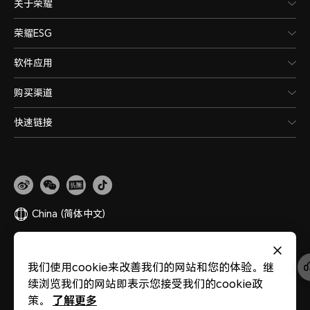
关于荣耀
荣耀ESG
软件应用
购买渠道
快速链接
China
(简体中文)
网站地图
隐私政策
使用条款
关于cookies
法律信息
除名查询
我们使用cookie来改善我们的网站和您的体验。继
版权所有 © 荣耀终端股份有限公司 2020-2026 保留一切权利。
粤公网安备
续浏览我们的网站即表示您接受我们的cookie政
44030002002883
粤ICP备20047157号
医疗器械网络交易服务第三方平台备案
了解更多
策。