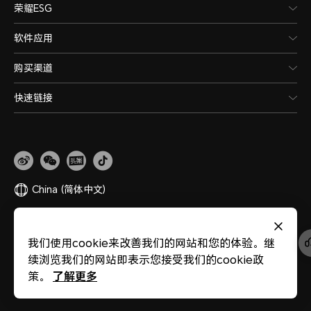
荣耀ESG
软件应用
购买渠道
快速链接
China
(简体中文)
网站地图
隐私政策
使用条款
关于cookies
法律信息
除名查询
我们使用cookie来改善我们的网站和您的体验。继
版权所有 © 荣耀终端股份有限公司 2020-2026 保留一切权利。
粤公网安备
续浏览我们的网站即表示您接受我们的cookie政
44030002002883
粤ICP备20047157号
医疗器械网络交易服务第三方平台备案
了解更多
策。