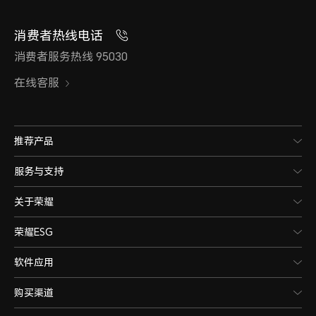
通电信VoLTE业务，才能同时
使用电信双卡。
消费者热线电话
*5G/4G网络使用，需要根据
消费者服务热线 95030
运营商网络和相关业务部署情
在线客服
况确定是否支持。
推荐产品
5G网络制式主卡
服务与支持
广电5G（SA）移动
关于荣耀
5G（SA）/联通
荣耀ESG
5G（SA）/电信
软件应用
5G（SA)
购买渠道