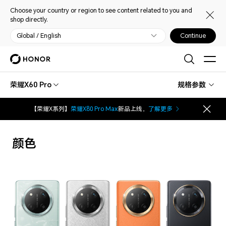
Choose your country or region to see content related to you and
shop directly.
Global / English
Continue
荣耀X60 Pro
规格参数
【荣耀X系列】
荣耀X80 Pro Max
新品上线，
了解更多