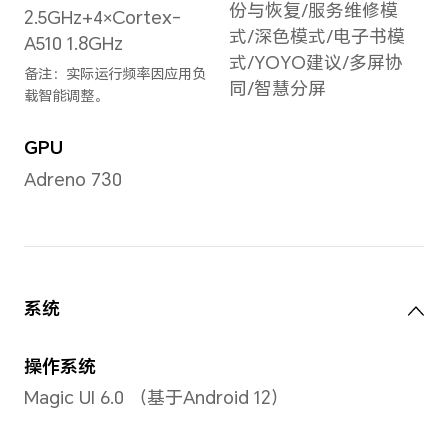
屏幕
真10
色域
屏幕
OLE
屏幕尺寸
屏占
6.81英寸
93.
备注：显示屏采用圆角设计，
备注