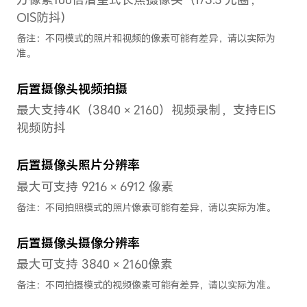
CPU型号
键盘
Snapdragon 8 Gen
手势
1（全新一代骁龙8移动
幕内
平台）
航
CPU核数
特色
八核
换机
慧多