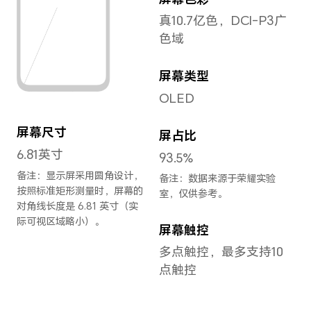
长度
厚度
163.6mm
机身
相机
宽度
重量
74.7mm
约2
备注
置、
同可