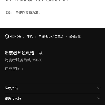
确定是否支持。
4G网络制式主卡
4G网络制式 移动4G（TD-LTE/L
4G（LTE FDD）/电信 4G（LT
手机
荣耀Magic4 至臻版
规格参数
LTE/LTE FDD）
消费者热线电话
备注：4G网络使用，需要根据运营商
消费者服务热线 95030
确定是否支持。
在线客服
4G网络制式副卡
推荐产品
4G网络制式 移动4G（TD-LTE/L
服务与支持
4G（LTE FDD）/电信 4G（LT