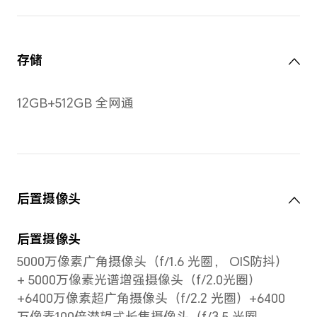
按照标准矩形测量时，屏幕的
室，
对角线长度是 6.81 英寸（实
际可视区域略小）。
屏幕
多点
点触
处理器