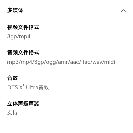
网络制式
支持移动/电信 5G/4G+/4G/
5G/4G+/4G/3G/2G，广电5G/
备注：
*主卡指SIM卡管理中开通默认移动数
*卡槽1、2可以任意切换为默认移动数
*如果两张都是电信卡，副卡（非默认
信VoLTE业务，才能同时使用电信双卡
*5G/4G网络使用，需要根据运营商
定是否支持。