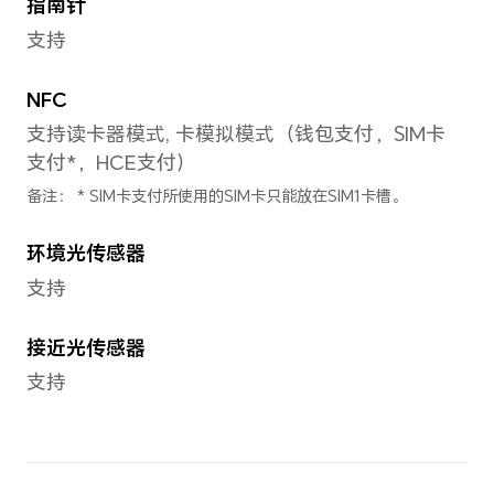
IP68 级别。防溅、抗水、防尘功能并
能会因日常磨损而下降。请勿在潮湿状
阅使用手册了解清洁和干燥说明。由于
不在保修范围之内。IP68 中防水条件
深 1.5 米；（2）试验时间 30 分钟
于 5 摄氏度。
蜂窝网络