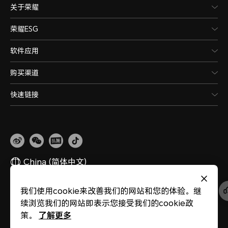
关于荣耀
LTE/LTE FDD）
荣耀ESG
备注：4G网络使用，需要根据运营商
软件应用
确定是否支持。
购买渠道
3G网络制式主卡
快速链接
联通3G（WCDMA）
3G网络制式副卡
China
(简体中文)
联通3G（WCDMA）
我们使用cookie来改善我们的网站和您的体验。继
网站地图
隐私政策
使用条款
关于cookies
法律信息
除名查询
续浏览我们的网站即表示您接受我们的cookie政
版权所有 © 荣耀终端股份有限公司 2020-2026 保留一切权利。
粤公网安备
2G网络制式主卡
44030002002883
粤ICP备20047157号
了解更多
策。
医疗器械网络交易服务第三方平台备案