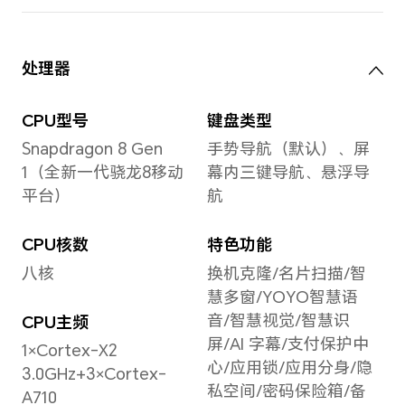
屏幕
屏幕
FHD
备注
形，
6.81英寸