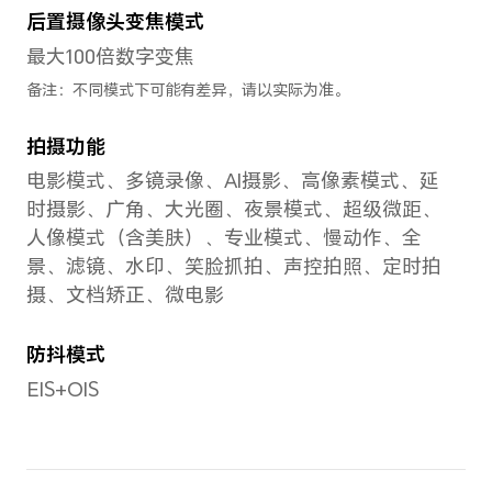
音/
CPU主频
屏/
1×Cortex-X2
心/
3.0GHz+3×Cortex-
私空
A710
份与
2.5GHz+4×Cortex-
式/
A510 1.8GHz
式/
备注：实际运行频率因应用负
同/
载智能调整。
GPU