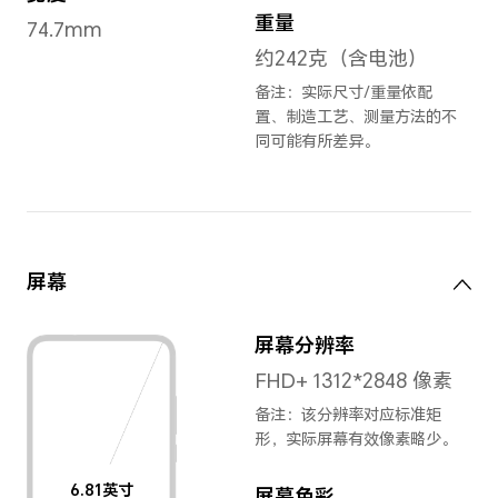
陶瓷黑
,
陶
尺寸与重量