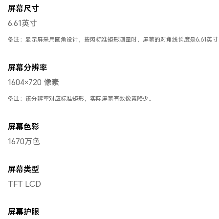
屏幕尺寸
6.61英寸
备注：显示屏采用圆角设计，按照标准矩形测量时，屏幕的对角线长度是6.61英
屏幕分辨率
1604×720 像素
备注：该分辨率对应标准矩形，实际屏幕有效像素略少。
屏幕色彩
1670万色
屏幕类型
TFT LCD
屏幕护眼