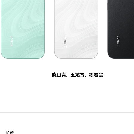
晓山青
,
玉龙雪
,
墨岩黑
长度