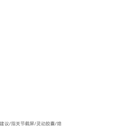
O建议/指关节截屏/灵动胶囊/熄