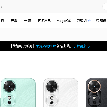
y.
平板
穿戴
音频
更多产品
MagicOS
荣耀 AI
荣耀俱
【荣耀畅玩系列】
荣耀畅玩80m
新品上线，
了解更多