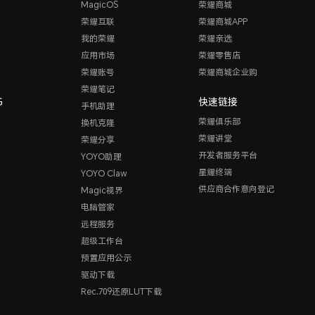
MagicOS
荣耀商城
荣耀互联
荣耀商城APP
我的荣耀
荣耀亲选
应用市场
荣耀零售店
荣耀账号
荣耀商城企业购
荣耀笔记
G
快速链接
手机助理
荣耀俱乐部
换机克隆
荣耀讲堂
荣耀分享
开发者服务平台
YOYO助理
星耀终端
YOYO Claw
供应商合作意向登记
Magic视界
电脑管家
远程服务
超级工作台
预置应用公示
驱动下载
Rec.709还原LUT下载