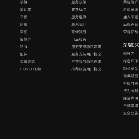
手机
服务政策
荣耀简介
笔记本
收费标准
新闻资讯
平板
服务进度
加入荣耀
穿戴
联系我们
品牌声音
音频
寄修服务
荣耀活动
智慧屏
门店服务
荣耀ES
路由
服务支持隐私声明
领导力
配件
服务支持用户协议
绿色环保
荣耀亲选
推荐服务隐私声明
隐私安全
HONOR Life
推荐服务用户协议
青年赋能
科技向善
行为准则
廉洁声明
合规基调
安全公告