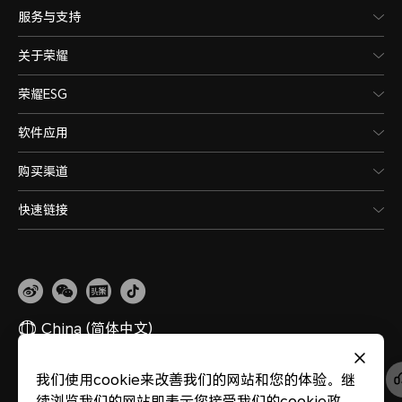
服务与支持
关于荣耀
荣耀ESG
软件应用
购买渠道
快速链接
China
(简体中文)
我们使用cookie来改善我们的网站和您的体验。继
网站地图
隐私政策
使用条款
关于cookies
法律信息
除名查询
续浏览我们的网站即表示您接受我们的cookie政
版权所有 © 荣耀终端股份有限公司 2020-2026 保留一切权利。
粤公网安备