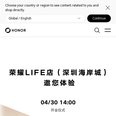
Choose your country or region to see content related to you and
shop directly.
Global / English
Continue
荣耀LIFE店（深圳海岸城）
邀您体验
04/30 14:00
开业仪式