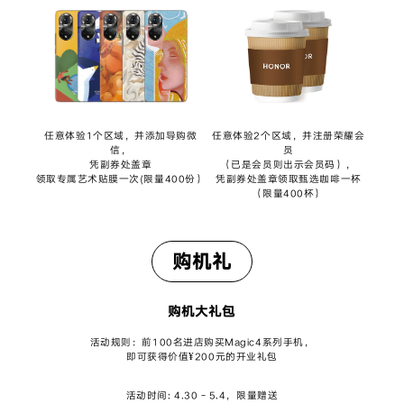
任意体验1个区域，并添加导购微
任意体验2个区域，并注册荣耀会
信，
员
凭副券处盖章
（已是会
员则出示会员码），
领取专属
艺术贴膜一次(限量400份）
凭副券处盖章领取
甄选咖啡一杯
（限量400杯）
购机礼
购机大礼包
活动规则：前100名进店购买Magic4系列手机，
即可获得价值¥200元的开业礼包
活动时间: 4.30 - 5.4，限量赠送